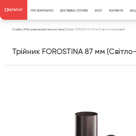
КАТАЛОГ
ПРО КОМПАНІЮ
ДОСТАВКА І ОПЛАТА
БЛОГ
КОНТАКТИ
АКЦІ
Стрийко
Металева водостічна система
Трійник FOROSTINA 87 мм (Світло-коричневий)
Трійник FOROSTINA 87 мм (Світло