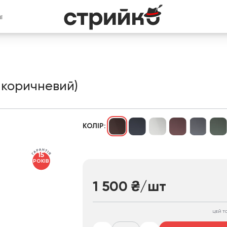
Ї
-коричневий)
КОЛІР:
15
РОКІВ
1 500
₴
/шт
ЦЕЙ Т