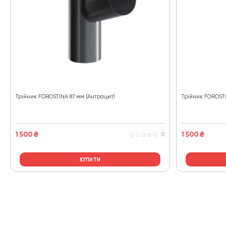
Трійник FOROSTINA 87 мм (Антрацит)
Трійник FOROSTI
1 500
₴
1 500
₴
0
КУПИТИ