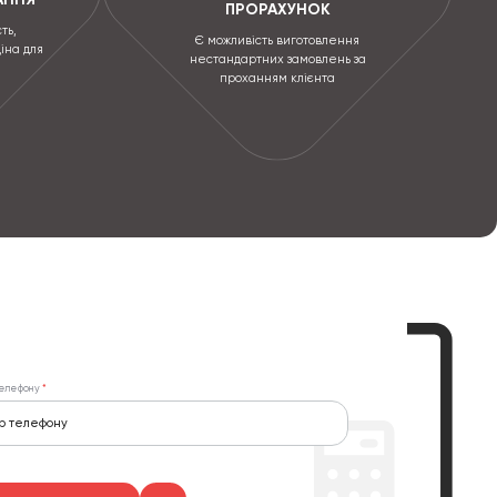
ПРОРАХУНОК
ть,
Є можливість виготовлення
ціна для
нестандартних замовлень за
проханням клієнта
елефону