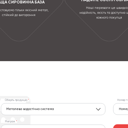
АЩА СИРОВИННА БАЗА
Наші переваги це швидкіс
стовуємо тільки якісний метал,
надійність, якість та доступна 
стійкий до вигорання
кожного покупця
Оберіть продукцію
Номер т
Металева водостічна система
Метраж