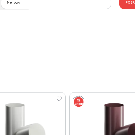
РОЗР
15
РОКІВ