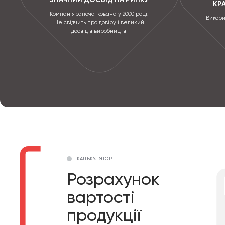
КР
Компанія започаткована у 2000 році.
Викори
Це свідчить про довіру і великий
досвід в виробництві
КАЛЬКУЛЯТОР
Розрахунок
вартості
продукції