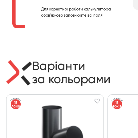
Для коректної роботи калькулятора
обов’язково заповнюйте всі поля!
Варіанти
за кольорами
15
15
РОКІВ
РОКІВ