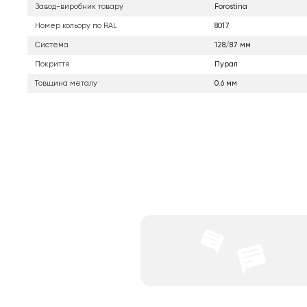
Завод-виробник товару
Forostina
Номер кольору по RAL
8017
Система
128/87 мм
Покриття
Пурал
Товщина металу
0.6 мм