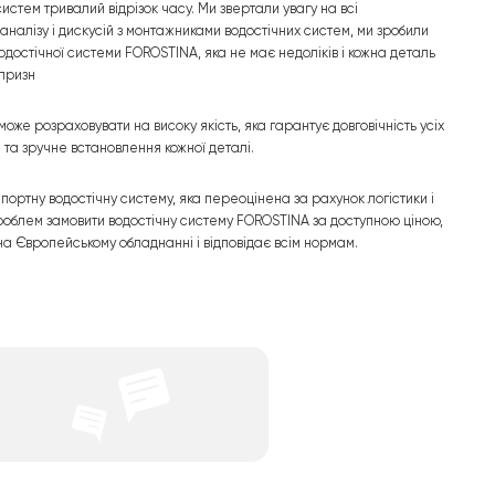
стем тривалий відрізок часу. Ми звертали увагу на всі
 аналізу і дискусій з монтажниками водостічних систем, ми зробили
достічної системи FOROSTINA, яка не має недоліків і кожна деталь
 призн
оже розраховувати на високу якість, яка гарантує довговічність усіх
 та зручне встановлення кожної деталі.
ортну водостічну систему, яка переоцінена за рахунок логістики і
з проблем замовити водостічну систему FOROSTINA за доступною ціною,
на Європейському обладнанні і відповідає всім нормам.