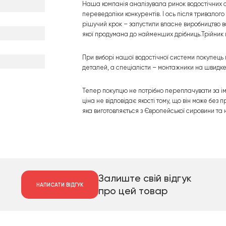
Наша компанія аналізувала ринок водостічних си
переведоліки конкурентів. І ось після тривалого
рішучий крок – запустили власне виробництво во
якої продумана до найменших дрібниць.Трійник
При виборі нашої водостічної системи покупець м
деталей, а спеціалісти – монтажники на швидке
Тепер покупцю не потрібно переплачувати за імп
ціна не відповідає якості тому, що він може бе
яка виготовляється з Європейської сировини та 
Залиште свій відгук
НАПИСАТИ ВІДГУК
про цей товар