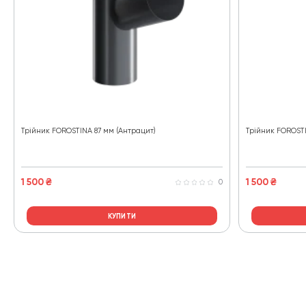
Трійник FOROSTINA 87 мм (Антрацит)
Трійник FOROSTI
1 500
₴
1 500
₴
0
КУПИТИ