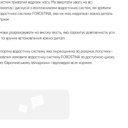
стем тривалий відрізок часу. Ми звертали увагу на всі
 аналізу і дискусій з монтажниками водостічних систем, ми зробили
достічної системи FOROSTINA, яка не має недоліків і кожна деталь
 призн
оже розраховувати на високу якість, яка гарантує довговічність усіх
 та зручне встановлення кожної деталі.
ортну водостічну систему, яка переоцінена за рахунок логістики і
з проблем замовити водостічну систему FOROSTINA за доступною ціною,
на Європейському обладнанні і відповідає всім нормам.