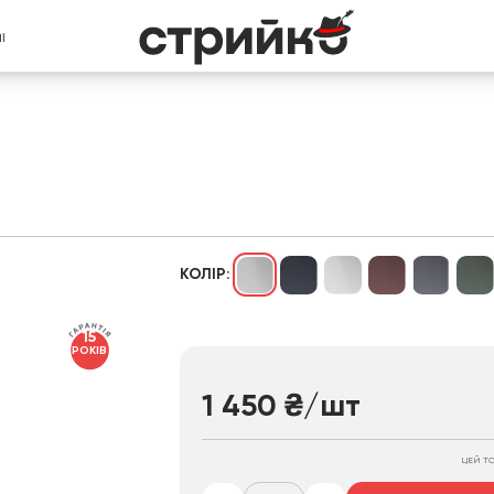
Ї
КОЛІР:
15
РОКІВ
1 450
₴
/шт
ЦЕЙ Т