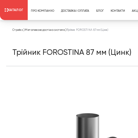
КАТАЛОГ
ПРО КОМПАНІЮ
ДОСТАВКА І ОПЛАТА
БЛОГ
КОНТАКТИ
АКЦІ
Стрийко
Металева водостічна система
Трійник FOROSTINA 87 мм (Цинк)
Трійник FOROSTINA 87 мм (Цинк)