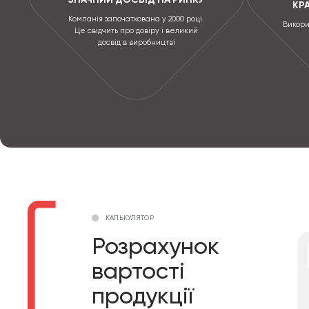
КР
Компанія започаткована у 2000 році.
Викори
Це свідчить про довіру і великий
досвід в виробництві
КАЛЬКУЛЯТОР
Розрахунок
вартості
продукції