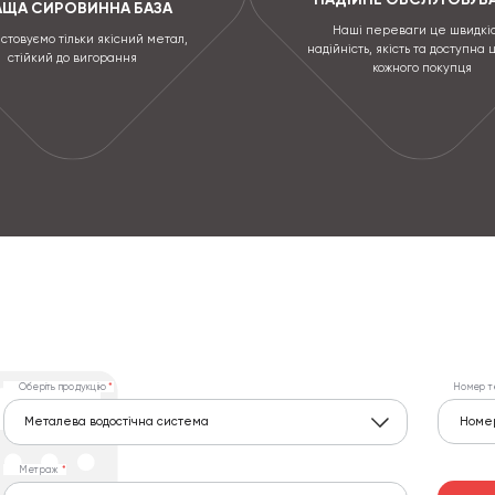
АЩА СИРОВИННА БАЗА
Наші переваги це швидкіс
стовуємо тільки якісний метал,
надійність, якість та доступна 
стійкий до вигорання
кожного покупця
Оберіть продукцію
Номер т
Металева водостічна система
Метраж