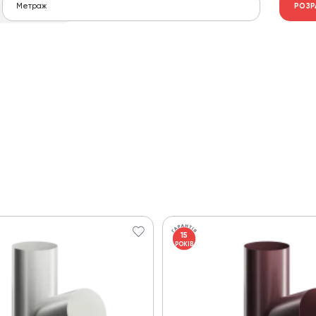
РОЗР
15
РОКІВ