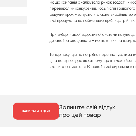
Наша компанія аналізувала ринок водостічних си
переведоліки конкурентів. І ось після тривалого
рішучий крок – запустили власне виробництво во
якої продумана до найменших дрібниць.Трійник
При виборі нашої водостічної системи покупець м
деталей, а спеціалісти – монтажники на швидке
Тепер покупцю не потрібно переплачувати за імп
ціна не відповідає якості тому, що він може бе
яка виготовляється з Європейської сировини та 
Залиште свій відгук
НАПИСАТИ ВІДГУК
про цей товар