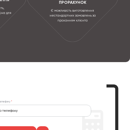
ПРОРАХУНОК
ть,
Є можливість виготовлення
ціна для
нестандартних замовлень за
проханням клієнта
елефону