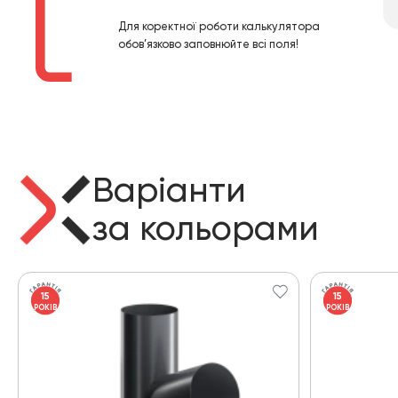
Для коректної роботи калькулятора
обов’язково заповнюйте всі поля!
Варіанти
за кольорами
15
15
РОКІВ
РОКІВ