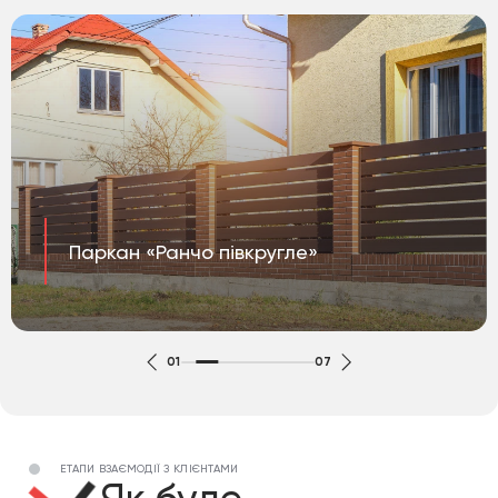
Паркан «Ранчо півкругле»
01
07
ЕТАПИ ВЗАЄМОДІЇ З КЛІЄНТАМИ