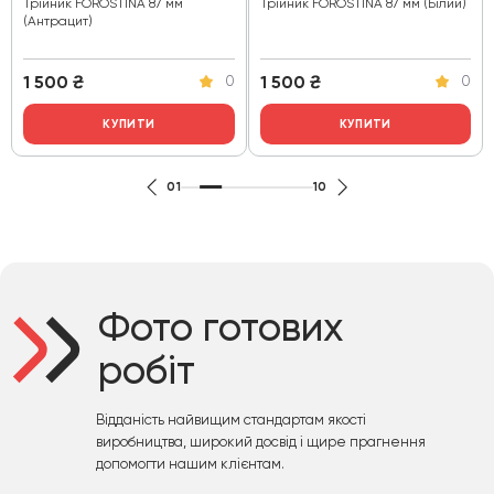
Трійник FOROSTINA 87 мм
Трійник FOROSTINA 87 мм (Білий)
(Антрацит)
1 500
₴
1 500
₴
0
0
КУПИТИ
КУПИТИ
01
10
Фото готових
робіт
Відданість найвищим стандартам якості
виробництва, широкий досвід і щире прагнення
допомогти нашим клієнтам.