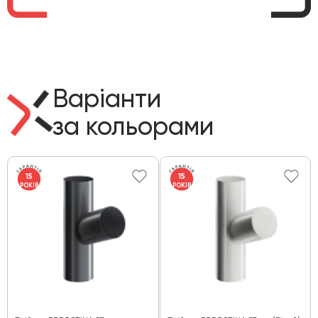
Варіанти
за кольорами
15
15
РОКІВ
РОКІВ