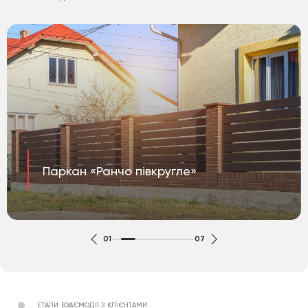
Паркан «Ранчо півкругле»
01
07
ЕТАПИ ВЗАЄМОДІЇ З КЛІЄНТАМИ