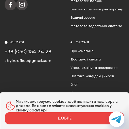
Металевий паркан
Бетонні стовпчики для паркану
Вуличні ворота
Металева водостічна система
КОНТАКТИ
МАГАЗИН
+38 (050) 154 34 28
Про компанію
Доставка і оплата
stryiko.office@gmail.com
Умови обміну та повернення
Політика конфіденційності
Блог
Контакти
Акції
Ми використовуємо cookies, щоб поліпшити наш сервіс
для вас. Ви можете змінити налаштування cookies у
своєму браузері.
ДОБРЕ
© 2024 «Інтернет-магазин Стрийко» /
Мапа сайту
Розроблено в GTS AGENCY