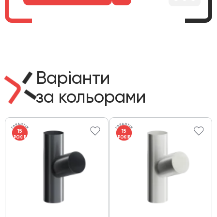
Варіанти
за кольорами
15
15
РОКІВ
РОКІВ