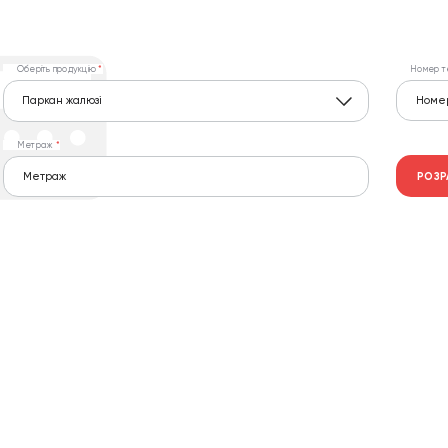
Оберіть продукцію
Номер т
Паркан жалюзі
Метраж
РОЗР