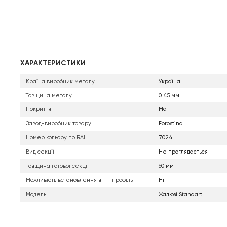
ХАРАКТЕРИСТИКИ
Країна виробник металу
Україна
Товщина металу
0.45 мм
Покриття
Мат
Завод-виробник товару
Forostina
Номер кольору по RAL
7024
Вид секції
Не проглядається
Товщина готової секції
60 мм
Можливість встановлення в Т - профіль
Ні
Модель
Жалюзі Standart