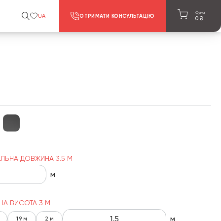
Сума
UA
ОТРИМАТИ КОНСУЛЬТАЦІЮ
0
₴
ЛЬНА ДОВЖИНА 3.5 М
м
НА ВИСОТА 3 М
м
1.9 м
2 м