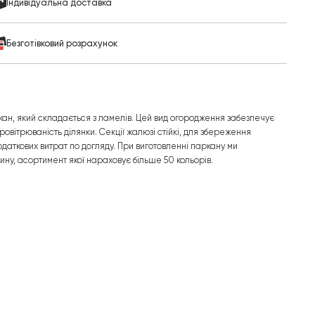
Індивідуальна доставка
Безготівковий розрахунок
ан, який складається з ламелів. Цей вид огородження забезпечує
провітрюваність ділянки. Секції жалюзі стійкі, для збереження
даткових витрат по догляду. При виготовленні паркану ми
ину, асортимент якої нараховує більше 50 кольорів.