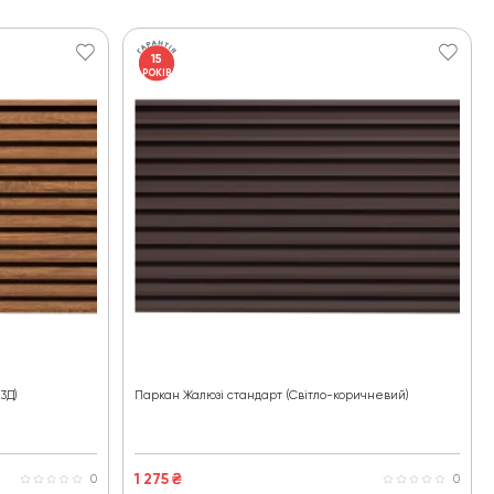
15
РОКІВ
3Д)
Паркан Жалюзі стандарт (Світло-коричневий)
1 275
₴
0
0