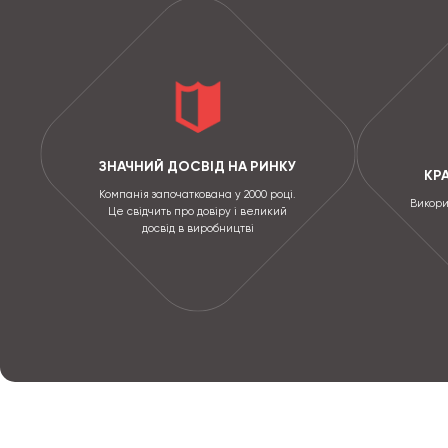
ЗНАЧНИЙ ДОСВІД НА РИНКУ
КР
Компанія започаткована у 2000 році.
Викори
Це свідчить про довіру і великий
досвід в виробництві