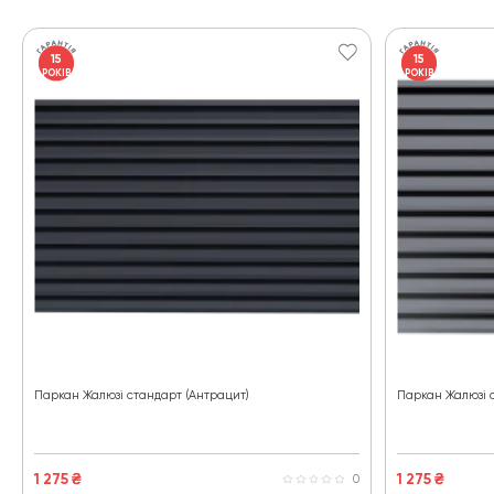
15
15
РОКІВ
РОКІВ
Паркан Жалюзі стандарт (Антрацит)
Паркан Жалюзі с
1 275
₴
1 275
₴
0