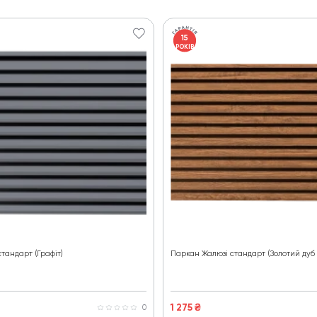
15
РОКІВ
тандарт (Графіт)
Паркан Жалюзі стандарт (Золотий дуб 
1 275
₴
0