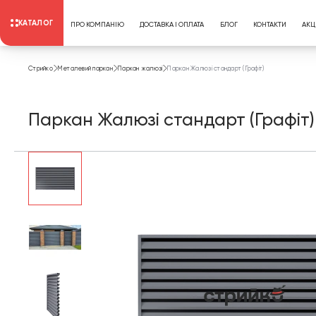
КАТАЛОГ
ПРО КОМПАНІЮ
ДОСТАВКА І ОПЛАТА
БЛОГ
КОНТАКТИ
АКЦІ
Стрийко
Металевий паркан
Паркан жалюзі
Паркан Жалюзі стандарт (Графіт)
Паркан Жалюзі стандарт (Графіт)