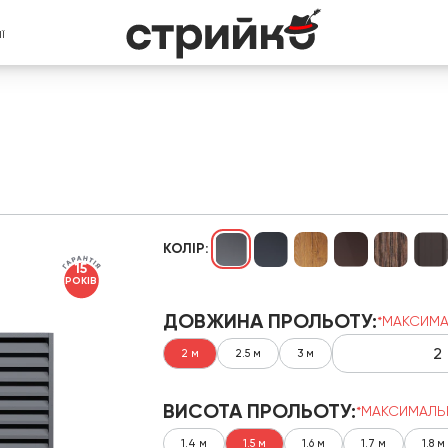
Ї
КОЛІР:
15
РОКІВ
ДОВЖИНА ПРОЛЬОТУ:
*МАКСИМА
2 м
2.5 м
3 м
ВИСОТА ПРОЛЬОТУ:
*МАКСИМАЛЬ
1.4 м
1.5 м
1.6 м
1.7 м
1.8 м