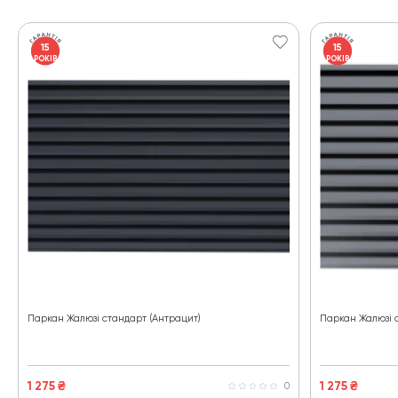
15
15
РОКІВ
РОКІВ
Паркан Жалюзі стандарт (Антрацит)
Паркан Жалюзі с
1 275
₴
1 275
₴
0