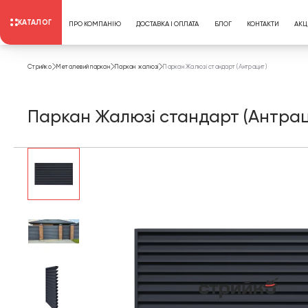
КАТАЛОГ
ПРО КОМПАНІЮ
ДОСТАВКА І ОПЛАТА
БЛОГ
КОНТАКТИ
АКЦІ
Стрийко
Металевий паркан
Паркан жалюзі
Паркан Жалюзі стандарт (Антрацит)
Паркан Жалюзі стандарт (Антрац