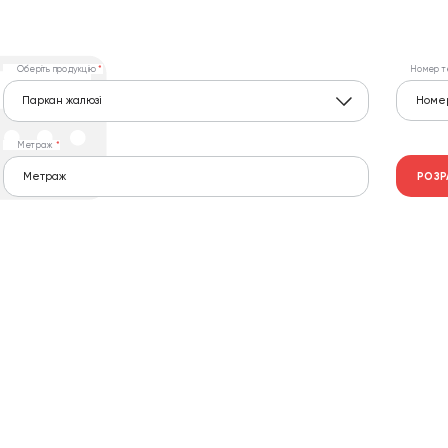
Оберіть продукцію
Номер т
Паркан жалюзі
Метраж
РОЗР