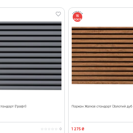
15
РОКІВ
тандарт (Графіт)
Паркан Жалюзі стандарт (Золотий дуб 
1 275
₴
0