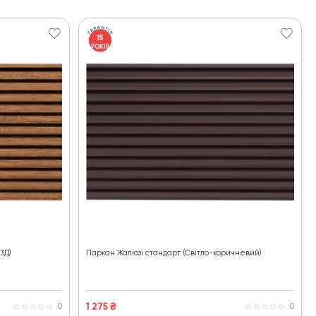
15
РОКІВ
3Д)
Паркан Жалюзі стандарт (Світло-коричневий)
1 275
₴
0
0