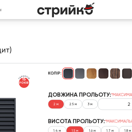
Ї
ит)
КОЛІР:
15
РОКІВ
ДОВЖИНА ПРОЛЬОТУ:
*МАКСИМА
2 м
2.5 м
3 м
ВИСОТА ПРОЛЬОТУ:
*МАКСИМАЛЬ
1.4 м
1.5 м
1.6 м
1.7 м
1.8 м