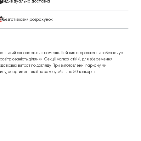
Індивідуальна доставка
Безготівковий розрахунок
ан, який складається з ламелів. Цей вид огородження забезпечує
провітрюваність ділянки. Секції жалюзі стійкі, для збереження
даткових витрат по догляду. При виготовленні паркану ми
ину, асортимент якої нараховує більше 50 кольорів.