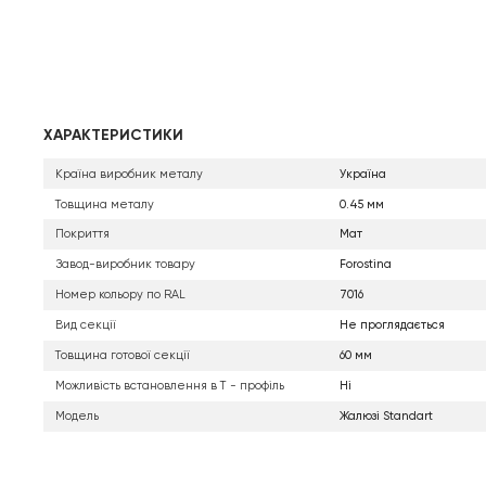
ХАРАКТЕРИСТИКИ
Країна виробник металу
Україна
Товщина металу
0.45 мм
Покриття
Мат
Завод-виробник товару
Forostina
Номер кольору по RAL
7016
Вид секції
Не проглядається
Товщина готової секції
60 мм
Можливість встановлення в Т - профіль
Ні
Модель
Жалюзі Standart