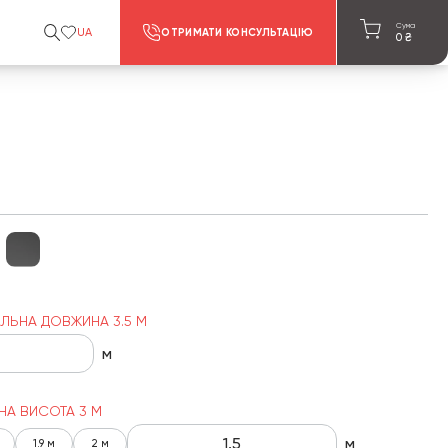
Сума
UA
ОТРИМАТИ КОНСУЛЬТАЦІЮ
0
₴
ЛЬНА ДОВЖИНА 3.5 М
м
НА ВИСОТА 3 М
м
1.9 м
2 м