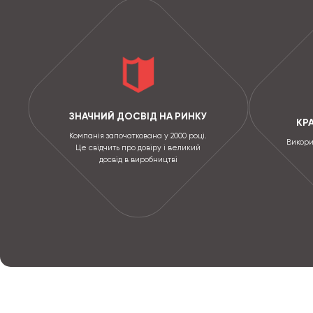
ЗНАЧНИЙ ДОСВІД НА РИНКУ
КР
Компанія започаткована у 2000 році.
Викори
Це свідчить про довіру і великий
досвід в виробництві