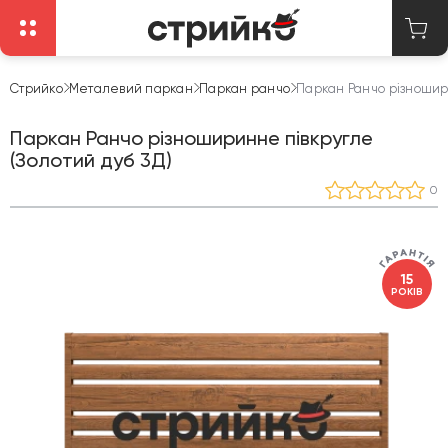
Стрийко
Металевий паркан
Паркан ранчо
Паркан Ранчо різношир
Паркан Ранчо різноширинне півкругле
(Золотий дуб 3Д)
0
15
РОКІВ