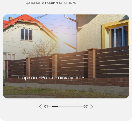
допомогти нашим клієнтам.
Паркан «Ранчо півкругле»
01
07