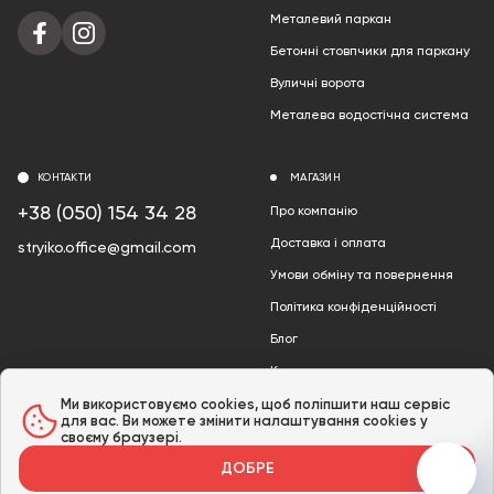
Металевий паркан
Бетонні стовпчики для паркану
Вуличні ворота
Металева водостічна система
КОНТАКТИ
МАГАЗИН
+38 (050) 154 34 28
Про компанію
Доставка і оплата
stryiko.office@gmail.com
Умови обміну та повернення
Політика конфіденційності
Блог
Контакти
Акції
Ми використовуємо cookies, щоб поліпшити наш сервіс
для вас. Ви можете змінити налаштування cookies у
своєму браузері.
ДОБРЕ
© 2024 «Інтернет-магазин Стрийко» /
Мапа сайту
Розроблено в GTS AGENCY