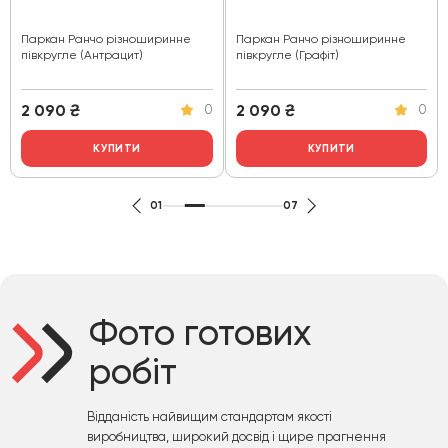
Паркан Ранчо різноширинне
Паркан Ранчо різноширинне
півкругле (Антрацит)
півкругле (Графіт)
2 090
₴
2 090
₴
0
0
КУПИТИ
КУПИТИ
01
07
Фото готових
робіт
Відданість найвищим стандартам якості
виробництва, широкий досвід і щире прагнення