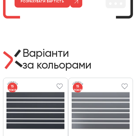
РОЗРАХУВАТИ ВАРТІСТЬ
Варіанти
за кольорами
15
15
РОКІВ
РОКІВ