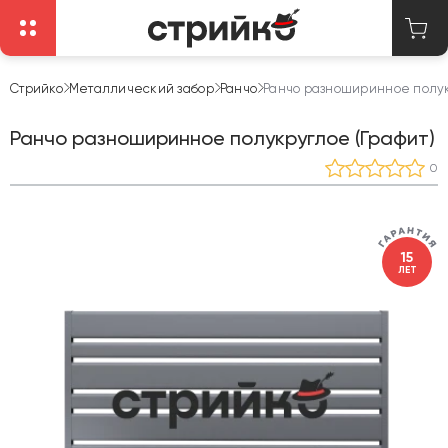
Стрийко
Металлический забор
Ранчо
Ранчо разноширинное полук
Ранчо разноширинное полукруглое (Графит)
0
15
ЛЕТ