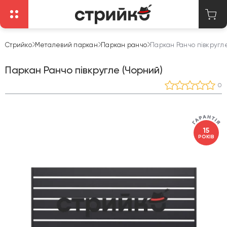
Стрийко
Металевий паркан
Паркан ранчо
Паркан Ранчо півкругл
Паркан Ранчо півкругле (Чорний)
0
15
РОКІВ