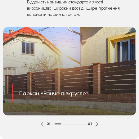
Відданість найвищим стандартам якості
виробництва, широкий досвід і щире прагнення
допомогти нашим клієнтам.
Паркан «Ранчо півкругле»
01
07