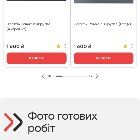
Паркан Ранчо півкругле
Паркан Ранчо півкругле (Графіт)
(Антрацит)
1 600
₴
1 600
₴
0
0
КУПИТИ
КУПИТИ
01
12
Фото готових
робіт