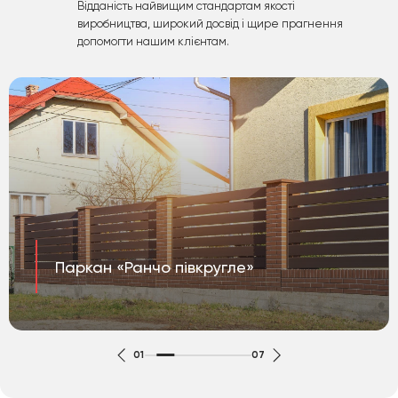
Відданість найвищим стандартам якості
виробництва, широкий досвід і щире прагнення
допомогти нашим клієнтам.
Паркан «Ранчо півкругле»
01
07