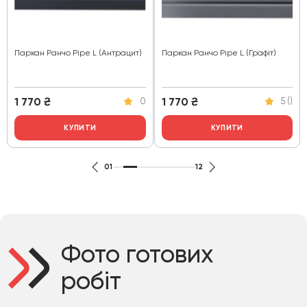
Паркан Ранчо Pipe L (Антрацит)
Паркан Ранчо Pipe L (Графіт)
1 770
₴
1 770
₴
0
5 ()
КУПИТИ
КУПИТИ
01
12
Фото готових
робіт