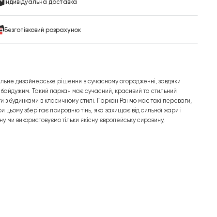
Індивідуальна доставка
Безготівковий розрахунок
альне дизайнерське рішення в сучасному огородженні, завдяки
о байдужим. Такий паркан має сучасний, красивий та стильний
 з будинками в класичному стилі. Паркан Ранчо має такі переваги,
ри цьому зберігає природню тінь, яка захищає від сильної жари і
у ми використовуємо тільки якісну європейську сировину,