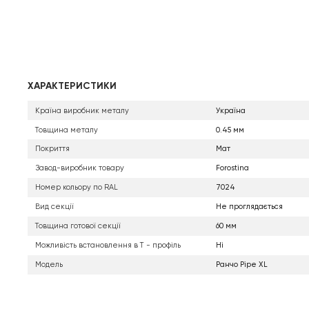
ХАРАКТЕРИСТИКИ
Країна виробник металу
Україна
Товщина металу
0.45 мм
Покриття
Мат
Завод-виробник товару
Forostina
Номер кольору по RAL
7024
Вид секції
Не проглядається
Товщина готової секції
60 мм
Можливість встановлення в Т - профіль
Ні
Модель
Ранчо Pipe XL