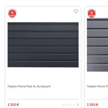
15
15
РОКІВ
РОКІВ
Паркан Ранчо Pipe XL (Антрацит)
Паркан Ранчо Pi
2 250
₴
2 250
₴
0