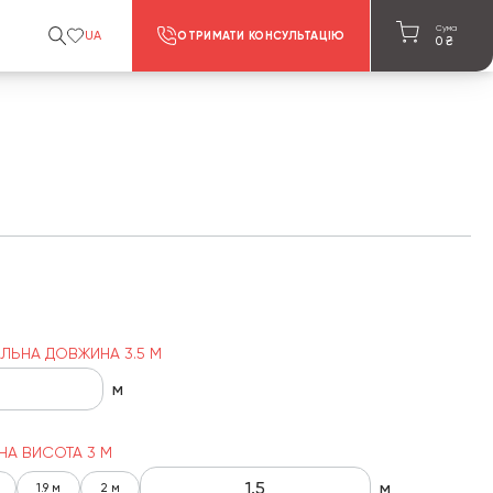
Сума
UA
ОТРИМАТИ КОНСУЛЬТАЦІЮ
0
₴
ЛЬНА ДОВЖИНА 3.5 М
м
НА ВИСОТА 3 М
м
1.9 м
2 м