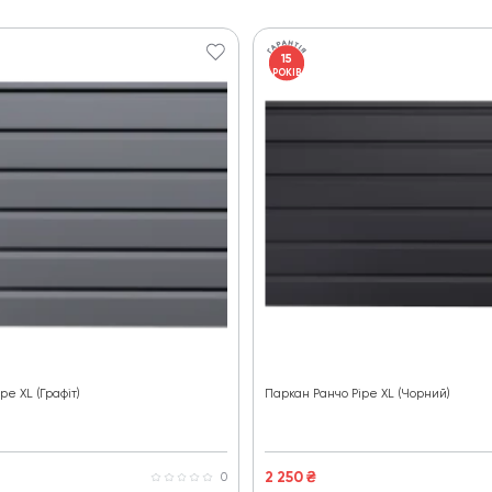
15
РОКІВ
pe XL (Графіт)
Паркан Ранчо Pipe XL (Чорний)
2 250
₴
0