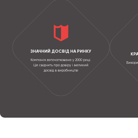
ЗНАЧНИЙ ДОСВІД НА РИНКУ
КР
Компанія започаткована у 2000 році.
Викори
Це свідчить про довіру і великий
досвід в виробництві