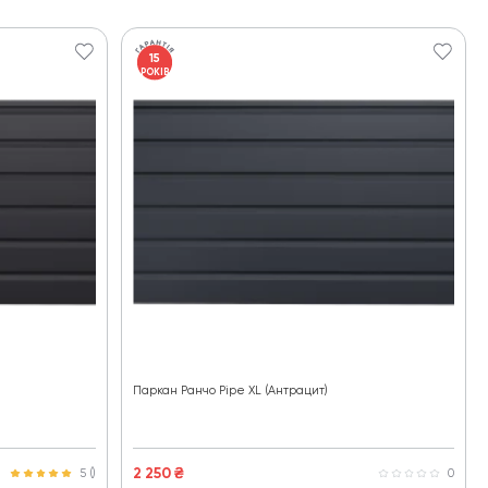
15
РОКІВ
Паркан Ранчо Pipe XL (Антрацит)
2 250
₴
5 ()
0