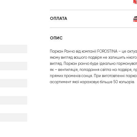
ОПЛАТА
ОПИС
Паркан Ранчо від компанії FOROSTINA – це акту
якому вигляд вашого подвіря не залишить ніког
вигляд. Паркан ранчо буде ідеально гармонувати
як – вентиляція, попадання світла на подвіря, п
прямих променів сонця. При виготовленні паркан
асортимент якої нараховує більше 50 кольорів.