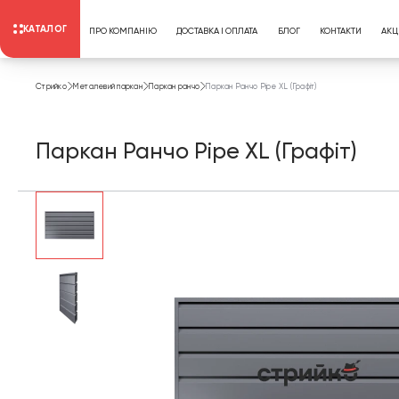
КАТАЛОГ
ПРО КОМПАНІЮ
ДОСТАВКА І ОПЛАТА
БЛОГ
КОНТАКТИ
АКЦІ
Стрийко
Металевий паркан
Паркан ранчо
Паркан Ранчо Pipe XL (Графіт)
Паркан Ранчо Pipe XL (Графіт)