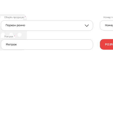
Оберіть продукцію
Номер т
Паркан ранчо
Метраж
РОЗР