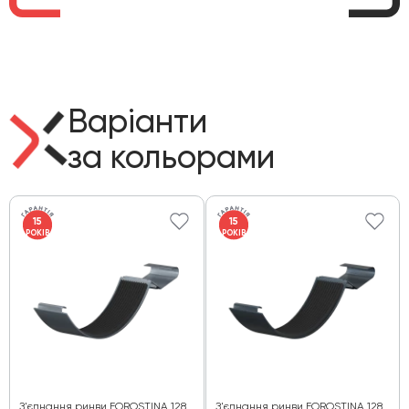
Варіанти
за кольорами
15
15
РОКІВ
РОКІВ
З'єднання ринви FOROSTINA 128
З'єднання ринви FOROSTINA 128