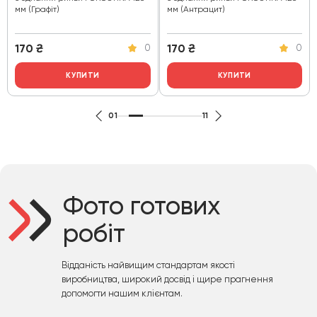
мм (Графіт)
мм (Антрацит)
170
₴
170
₴
0
0
КУПИТИ
КУПИТИ
01
11
Фото готових
робіт
Відданість найвищим стандартам якості
виробництва, широкий досвід і щире прагнення
допомогти нашим клієнтам.