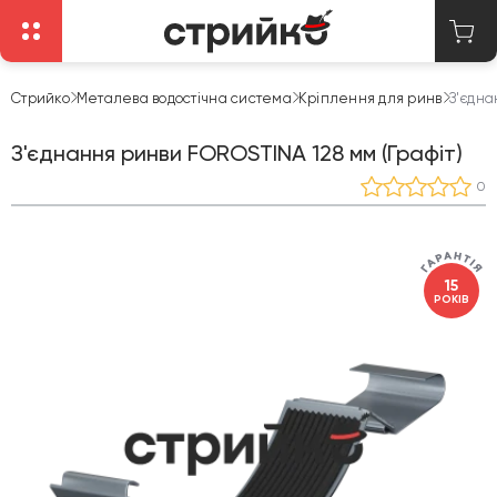
Стрийко
Металева водостічна система
Кріплення для ринв
З'єдна
З'єднання ринви FOROSTINA 128 мм (Графіт)
0
15
РОКІВ