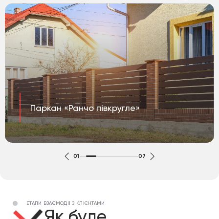
Паркан «Ранчо півкругле»
01
07
ЕТАПИ ВЗАЄМОДІЇ З КЛІЄНТАМИ
Як буде