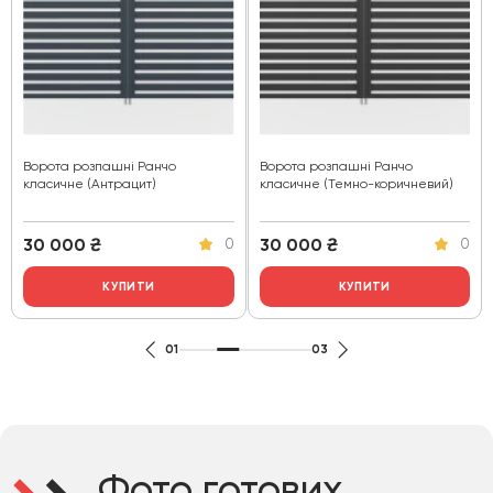
Ворота розпашні Ранчо
Ворота розпашні Ранчо
класичне (Антрацит)
класичне (Темно-коричневий)
30 000
₴
30 000
₴
0
0
КУПИТИ
КУПИТИ
01
03
Фото готових