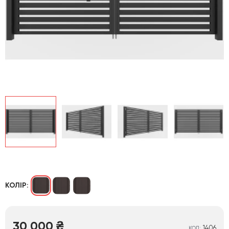
КОЛІР:
30 000
₴
1406
КОД: