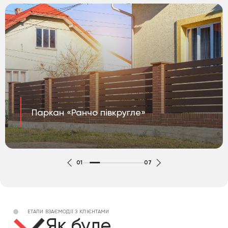
Паркан «Ранчо півкругле»
01
07
ЕТАПИ ВЗАЄМОДІЇ З КЛІЄНТАМИ
Як буде