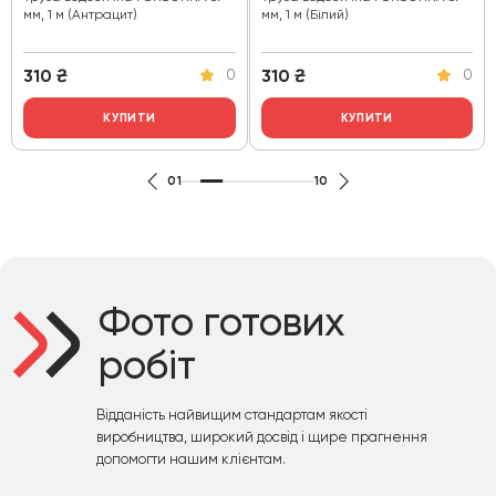
мм, 1 м (Антрацит)
мм, 1 м (Білий)
310
₴
310
₴
0
0
КУПИТИ
КУПИТИ
01
10
Фото готових
робіт
Відданість найвищим стандартам якості
виробництва, широкий досвід і щире прагнення
допомогти нашим клієнтам.