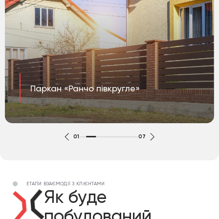
Паркан «Ранчо півкругле»
01
07
ЕТАПИ ВЗАЄМОДІЇ З КЛІЄНТАМИ
Як буде
побудований