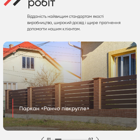
робіт
Відданість найвищим стандартам якості
виробництва, широкий досвід і щире прагнення
допомогти нашим клієнтам.
Паркан «Ранчо півкругле»
01
07