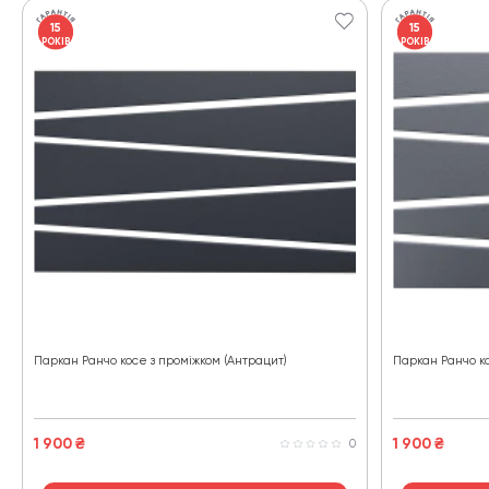
15
15
РОКІВ
РОКІВ
Паркан Ранчо косе з проміжком (Антрацит)
Паркан Ранчо ко
1 900
₴
1 900
₴
0