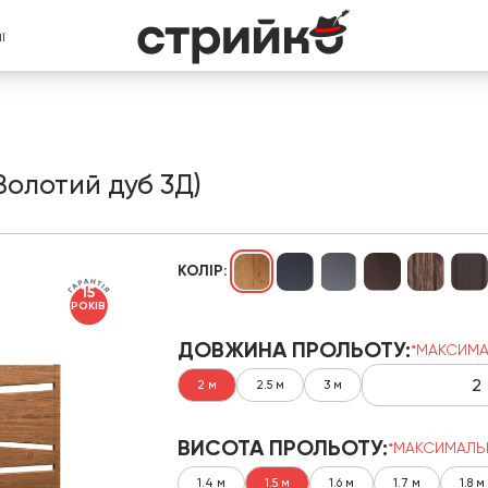
Ї
Золотий дуб 3Д)
КОЛІР:
15
РОКІВ
ДОВЖИНА ПРОЛЬОТУ:
*МАКСИМА
2 м
2.5 м
3 м
ВИСОТА ПРОЛЬОТУ:
*МАКСИМАЛЬ
1.4 м
1.5 м
1.6 м
1.7 м
1.8 м