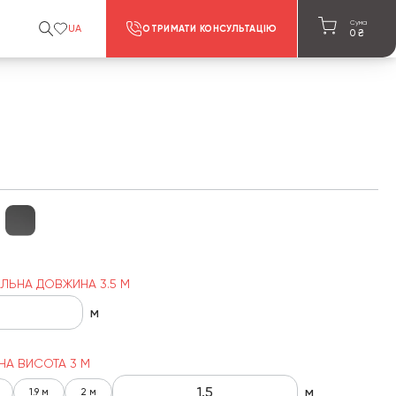
Сума
UA
ОТРИМАТИ КОНСУЛЬТАЦІЮ
0
₴
ЛЬНА ДОВЖИНА 3.5 М
м
НА ВИСОТА 3 М
м
1.9 м
2 м