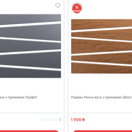
15
РОКІВ
се з проміжком (Графіт)
Паркан Ранчо косе з проміжком (Золот
1 900
₴
0