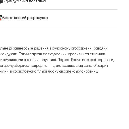
Індивідуальна доставка
Безготівковий розрахунок
альне дизайнерське рішення в сучасному огородженні, завдяки
о байдужим. Такий паркан має сучасний, красивий та стильний
 з будинками в класичному стилі. Паркан Ранчо має такі переваги,
ри цьому зберігає природню тінь, яка захищає від сильної жари і
у ми використовуємо тільки якісну європейську сировину,