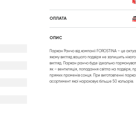
ОПЛАТА
ОПИС
Паркан Ранчо від компанії FOROSTINA – це акту
якому вигляд вашого подвіря не залишить ніког
вигляд. Паркан ранчо буде ідеально гармонувати
як – вентиляція, попадання світла на подвіря, п
прямих променів сонця. При виготовленні паркан
асортимент якої нараховує більше 50 кольорів.