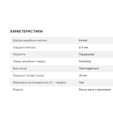
ХАРАКТЕРИСТИКИ
Країна виробник металу
Китай
Товщина металу
0.4 мм
Покриття
Під дерево
Завод-виробник товару
Forostina
Вид секції
Проглядається
Товщина готової секції
25 мм
Можливість встановлення в Т - профіль
Так
Модель
Ранчо косе з проміжком