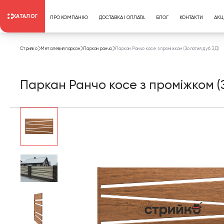
КАТАЛОГ
ПРО КОМПАНІЮ
ДОСТАВКА І ОПЛАТА
БЛОГ
КОНТАКТИ
АКЦІ
Стрийко
Металевий паркан
Паркан ранчо
Паркан Ранчо косе з проміжком (Золотий дуб 3Д)
Паркан Ранчо косе з проміжком (