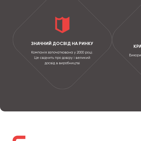
ЗНАЧНИЙ ДОСВІД НА РИНКУ
КР
Компанія започаткована у 2000 році.
Викори
Це свідчить про довіру і великий
досвід в виробництві