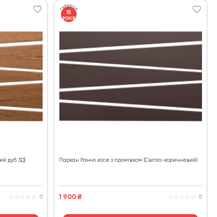
15
РОКІВ
ий дуб 3Д)
Паркан Ранчо косе з проміжком (Світло-коричневий)
1 900
₴
0
0