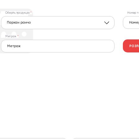
Оберіть продукцію
Номер т
Паркан ранчо
Метраж
РОЗР