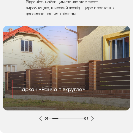
Відданість найвищим стандартам якості
виробництва, широкий досвід і щире прагнення
допомогти нашим клієнтам.
Паркан «Ранчо півкругле»
01
07