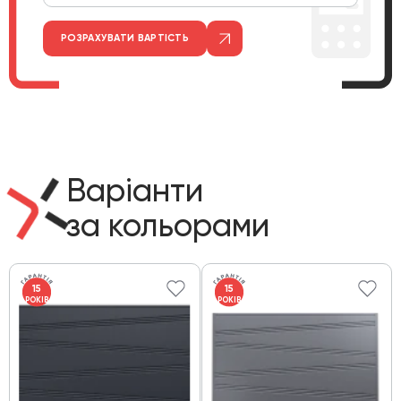
РОЗРАХУВАТИ ВАРТІСТЬ
Варіанти
за кольорами
15
15
РОКІВ
РОКІВ