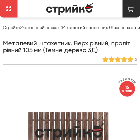
Стрийко
Металевий паркан
Металевий штахетник (Євроштахетни
Металевий штахетник. Верх рівний, проліт
рівний 105 мм (Темне дерево 3Д)
5
15
РОКІВ