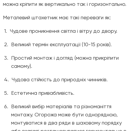
можна кріпити як вертикально так і горизонтально.
Металевий штахетник має такі переваги як
:
1.
Чудове проникнення світла і вітру до двору.
2.
Великий термін експлуатації (10-15 років).
3.
Простий монтаж і догляд (можна прикріпити
самому).
4.
Чудова стійкість до природніх чинників.
5.
Естетична привабливість.
6.
Великий вибір матеріалів та різноманіття
монтажу. Огорожа може бути однорядною,
монтуватися в два ряди в шаховому порядку
або взагалі розташовуватися горизонтально в