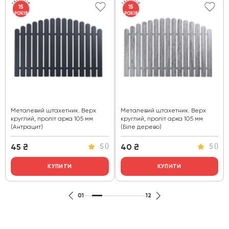
15
15
РОКІВ
РОКІВ
Металевий штахетник. Верх
Металевий штахетник. Верх
круглий, проліт арка 105 мм
круглий, проліт арка 105 мм
(Антрацит)
(Біле дерево)
45
₴
40
₴
5 ()
5 ()
КУПИТИ
КУПИТИ
01
12