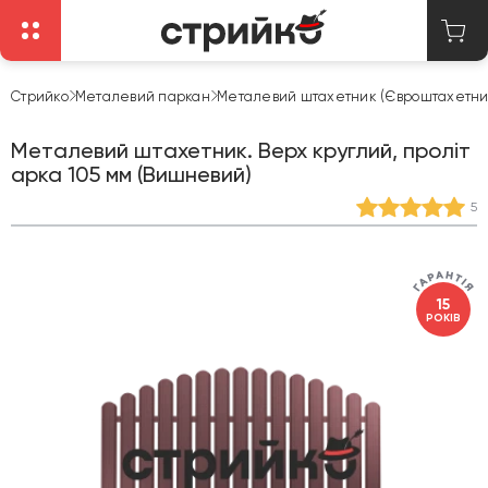
Стрийко
Металевий паркан
Металевий штахетник (Євроштахетни
Металевий штахетник. Верх круглий, проліт
арка 105 мм (Вишневий)
5
15
РОКІВ