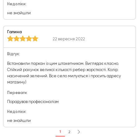
Недоліки:
не знайшли
Галина
22 вересня 2022
Відгук:
Встановили паркан із цим штакетником. Виглядає класно.
Стійкий рахунок великої кількості ребер жорсткості. Колір
насичений зелений. Все село милується і просить адресу
магазину)
Переваги:
Порадував професіоналізм
Недоліки:
не знайшли
1
2