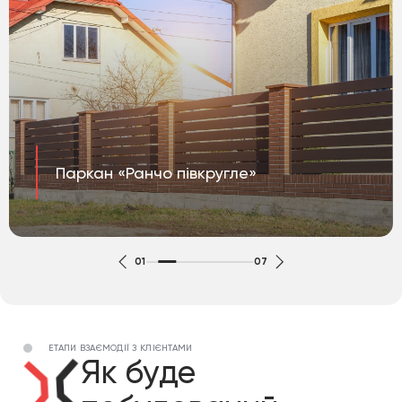
Паркан «Ранчо півкругле»
01
07
ЕТАПИ ВЗАЄМОДІЇ З КЛІЄНТАМИ
Як буде