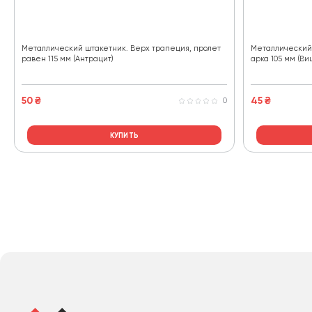
Металлический штакетник. Верх трапеция, пролет
Металлический 
равен 115 мм (Антрацит)
арка 105 мм (В
50
₴
45
₴
0
КУПИТЬ