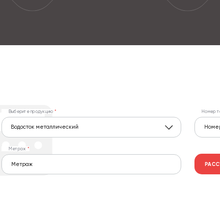
Выберите продукцию
Номер т
Водосток металлический
Метраж
РАСС