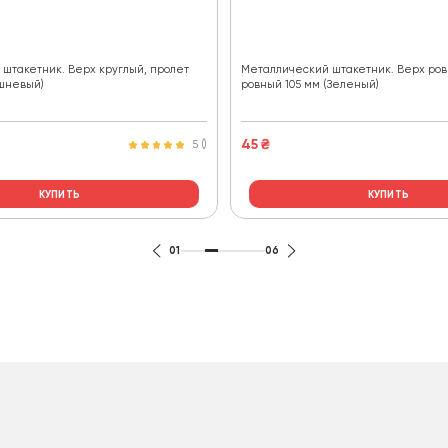
штакетник. Верх круглый, пролет
Металлический штакетник. Верх ров
ишневый)
ровный 105 мм (Зеленый)
45
₴
5 ()
КУПИТЬ
КУПИТЬ
01
06