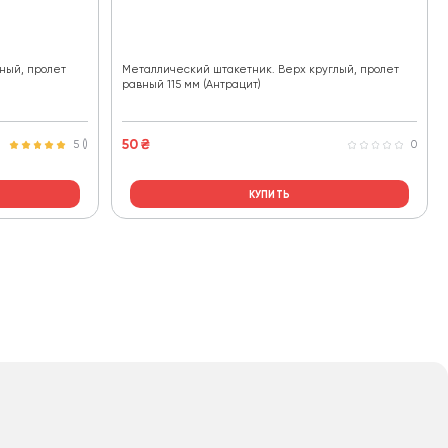
ный, пролет
Металлический штакетник. Верх круглый, пролет
равный 115 мм (Антрацит)
50
₴
5 ()
0
КУПИТЬ