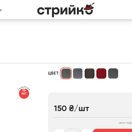
И
ЦВЕТ:
15
ЛЕТ
150
₴
/шт
ЭТОТ ТОВ