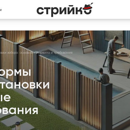
И
вки забора: основные правила и требования
нормы
становки
ые
ования