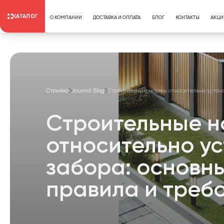
КАТАЛОГ
О КОМПАНИИ
ДОСТАВКА И ОПЛАТА
БЛОГ
КОНТАКТЫ
АКЦИ
Стрийко
Journal Blog
Строительные нормы относительно устано
Строительные 
относительно у
забора: основн
правила и треб