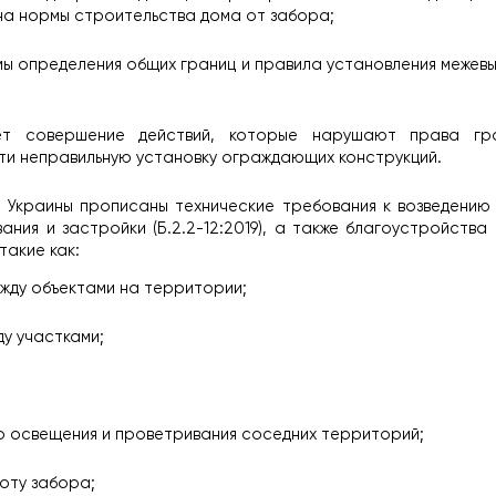
 на нормы строительства дома от забора;
ы определения общих границ и правила установления межевых з
 совершение действий, которые нарушают права гра
сти неправильную установку ограждающих конструкций.
 Украины прописаны технические требования к возведению 
ия и застройки (Б.2.2-12:2019), а также благоустройства те
такие как:
жду объектами на территории;
у участками;
 освещения и проветривания соседних территорий;
оту забора;