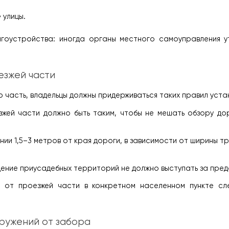
 улицы.
агоустройства: иногда органы местного самоуправления у
езжей части
ю часть, владельцы должны придерживаться таких правил уста
жей части должно быть таким, чтобы не мешать обзору дор
и 1,5–3 метров от края дороги, в зависимости от ширины тро
ждение приусадебных территорий не должно выступать за пред
 от проезжей части в конкретном населенном пункте сле
ружений от забора