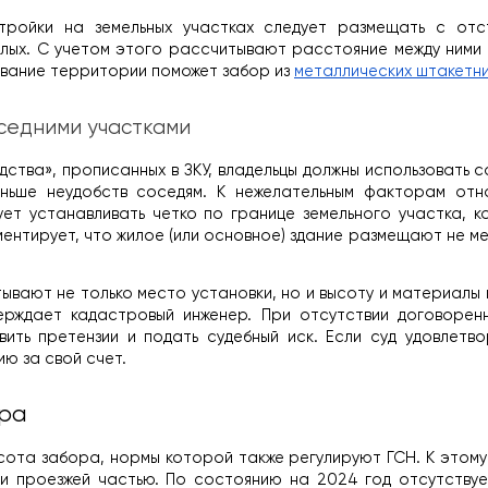
тройки на земельных участках следует размещать с отс
илых. С учетом этого рассчитывают расстояние между ними 
вание территории поможет забор из 
металлических штакетн
седними участками
тва», прописанных в ЗКУ, владельцы должны использовать с
ньше неудобств соседям. К нежелательным факторам отно
ует устанавливать четко по границе земельного участка, к
ентирует, что жилое (или основное) здание размещают не мен
вают не только место установки, но и высоту и материалы 
ерждает кадастровый инженер. При отсутствии договоренн
ить претензии и подать судебный иск. Если суд удовлетво
ю за свой счет.
ора
сота забора, нормы которой также регулируют ГСН. К этому 
и проезжей частью. По состоянию на 2024 год отсутствует