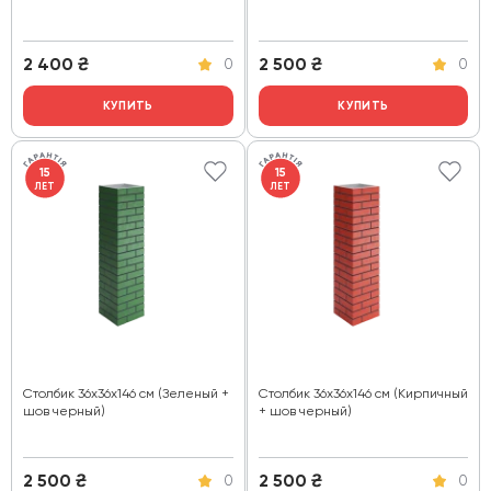
2 400
₴
2 500
₴
0
0
КУПИТЬ
КУПИТЬ
15
15
ЛЕТ
ЛЕТ
Столбик 36х36х146 см (Зеленый +
Столбик 36х36х146 см (Кирпичный
шов черный)
+ шов черный)
2 500
₴
2 500
₴
0
0