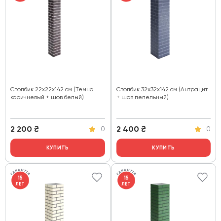
Столбик 22х22х142 см (Темно
Столбик 32х32х142 см (Антрацит
коричневый + шов белый)
+ шов пепельный)
2 200
₴
2 400
₴
0
0
КУПИТЬ
КУПИТЬ
15
15
ЛЕТ
ЛЕТ