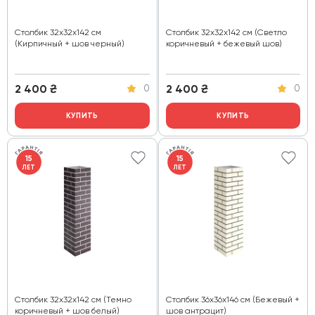
Столбик 32х32х142 см
Столбик 32х32х142 см (Светло
(Кирпичный + шов черный)
коричневый + бежевый шов)
2 400
₴
2 400
₴
0
0
КУПИТЬ
КУПИТЬ
15
15
ЛЕТ
ЛЕТ
Столбик 32х32х142 см (Темно
Столбик 36х36х146 см (Бежевый +
коричневый + шов белый)
шов антрацит)