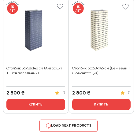
15
15
ЛЕТ
ЛЕТ
Столбик 36х58х146 см (Антрацит
Столбик 36х58х146 см (Бежевый +
+ шов пепельный)
шов антрацит)
2 800
₴
2 800
₴
0
0
КУПИТЬ
КУПИТЬ
LOAD NEXT PRODUCTS