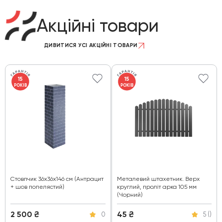
Акційні товари
ДИВИТИСЯ УСІ АКЦІЙНІ ТОВАРИ
15
15
РОКІВ
РОКІВ
Стовпчик 36х36х146 см (Антрацит
Металевий штахетник. Верх
+ шов попелястий)
круглий, проліт арка 105 мм
(Чорний)
2 500
₴
45
₴
0
5 ()