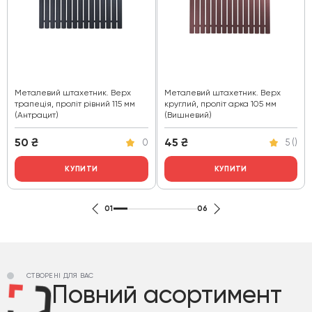
Металевий штахетник. Верх
Металевий штахетник. Верх
трапеція, проліт рівний 115 мм
круглий, проліт арка 105 мм
(Антрацит)
(Вишневий)
50
₴
45
₴
0
5 ()
КУПИТИ
КУПИТИ
01
06
СТВОРЕНІ ДЛЯ ВАС
Повний асортимент