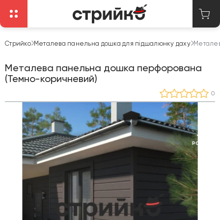
Стрийко
Металева панельна дошка для підшалюнку даху
Металев
Металева панельна дошка перфорована
(Темно-коричневий)
0
15
РОКІВ