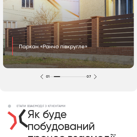
Паркан «Ранчо півкругле»
01
07
ЕТАПИ ВЗАЄМОДІЇ З КЛІЄНТАМИ
Як буде
побудований