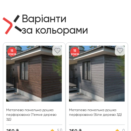
Варіанти
за кольорами
15
15
РОКІВ
РОКІВ
Металева панельна дошка
Металева панельна дошка
перфорована (Темне дерево
перфорована (Біле дерево 3Д)
3Д)
250
₴
250
₴
5 ()
0